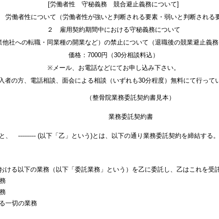
[労働者性 守秘義務 競合避止義務について]
 労働者性について（労働者性が強いと判断される要素・弱いと判断される
２ 雇用契約期間中における守秘義務について
業他社への転職・同業種の開業など）の禁止について（退職後の競業避止義務
価格：7000円（30分相談料込）
※メール、お電話などにてお申し込み下さい。
入者の方、電話相談、面会による相談（いずれも30分程度）無料にて行って
（整骨院業務委託契約書見本）
業務委託契約書
」という)と、 --------- (以下「乙」という)とは、以下の通り業務委託契約を締結する
--------における以下の業務（以下「委託業務」という）を乙に委託し、乙はこれを
営業務
業務
る一切の業務