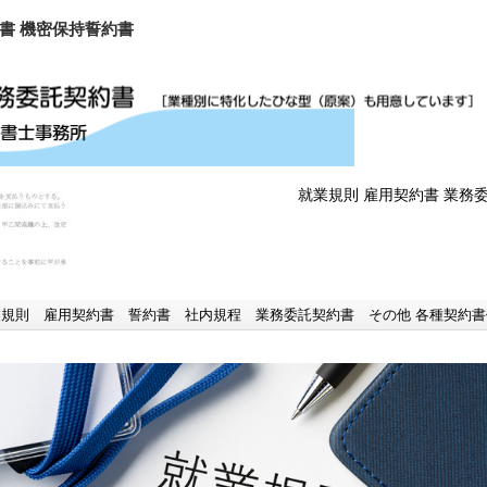
約書 機密保持誓約書
就業規則 雇用契約書 業務
業規則 雇用契約書 誓約書 社内規程 業務委託契約書 その他 各種契約書