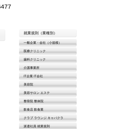
6477
就業規則（業種別）
一般企業・会社（小規模）
医療クリニック
歯科クリニック
介護事業所
IT企業 IT会社
美容院
美容サロン エステ
整骨院 整体院
飲食店 飲食業
クラブ ラウンジ キャバクラ
派遣社員 就業規則