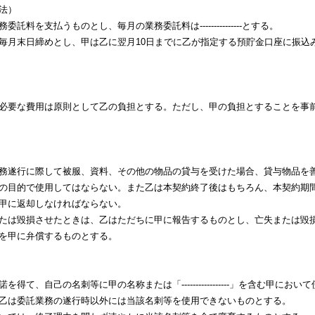
法）
料を支払うものとし、毎月の業務委託料は---------------とする。
月末日締めとし、甲は乙に翌月10日までに乙が指定する預貯金口座に振込
必要な費用は原則として乙の負担とする。ただし、甲の負担とすることを事
務遂行に際して被服、資料、その他の物品の貸与を受けた場合、貸与物品を
の目的で使用してはならない。また乙は本契約終了後はもちろん、本契約期
甲に返却しなければならない。
たは毀損させたときは、乙はただちに甲に報告するものとし、亡失または毀
を甲に弁償するものとする。
得て、自己の名刺等に甲の名称または「-----------------」を含む甲に
乙は委託業務の遂行時以外には当該名刺等を使用できないものとする。