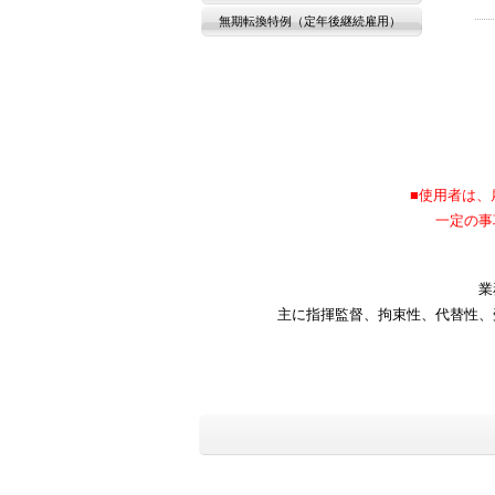
無期転換特例（定年後継続雇用）
■使用者は、
一定の事
業
主に指揮監督、拘束性、代替性、