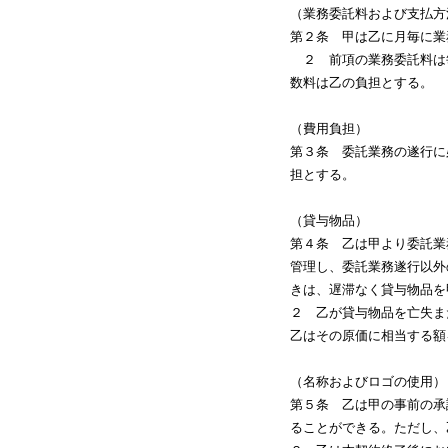
（業務委託料および支払方
第２条 甲は乙に月毎に業務委託
２ 前項の業務委託料は毎
数料は乙の負担とする。
（費用負担）
第３条 委託業務の遂行に
担とする。
（貸与物品）
第４条 乙は甲より委託業
管理し、委託業務遂行以外
きは、遅滞なく貸与物品を
２ 乙が貸与物品を亡失ま
乙はその原価に相当する額
（名称およびロゴの使用）
第５条 乙は甲の事前の承諾を
ることができる。ただし、