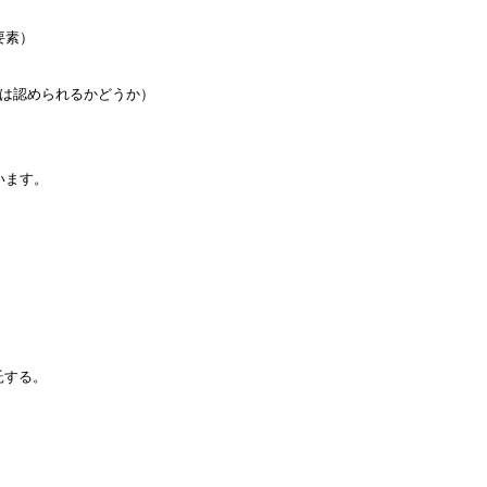
要素）
は認められるかどうか）
います。
。
受託する。