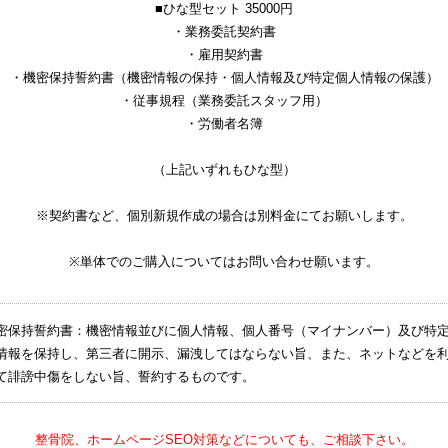
■ひな型セット 35000円
・業務委託契約書
・雇用契約書
・機密保持誓約書（機密情報の保持・個人情報及び特定個人情報の保護）
・従事規程（業務委託スタッフ用）
・労働者名簿
（上記いずれもひな型）
※契約書など、個別新規作成の場合は別料金にてお願いします。
※単体でのご購入についてはお問い合わせ願います。
密保持誓約書：機密情報並びに個人情報、個人番号（マイナンバー）及び特
情報を保持し、第三者に開示、漏洩してはならない旨、また、ネットなどを
て誹謗中傷をしない旨、誓約するものです。
整骨院、ホームページSEO対策などについても、ご相談下さい。