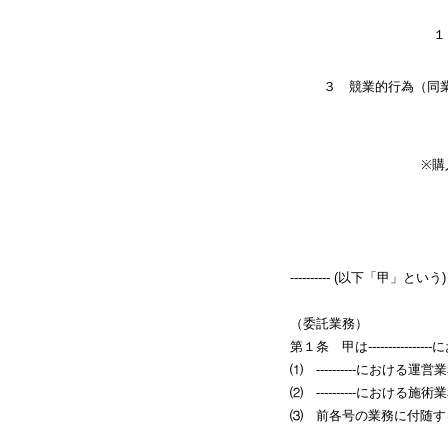
１
３ 競業的行為（同
※購
---------- (以下「甲
（委託業務）
第１条 甲は--------
⑴ ----------における運
⑵ ----------における施術
⑶ 前各号の業務に付随す