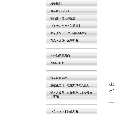
就業規則
就業規則 見直し
誓約書・身元保証書
マイナンバーと就業規則
マイナンバー 中小規模事業者
育児・介護休業等規程
その他業務案内
お問い合わせ
競業避止義務
機
法改正に伴う就業規則の見直し
人
働き方改革 就業規則の主な見直
し
し事項
ハラスメント防止規程