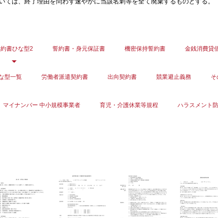
いては、終了理由を問わず速やかに当該名刺等を全て廃棄するものとする。
契約書ひな型2
誓約書・身元保証書
機密保持誓約書
金銭消費貸
な型一覧
労働者派遣契約書
出向契約書
競業避止義務
そ
マイナンバー 中小規模事業者
育児・介護休業等規程
ハラスメント